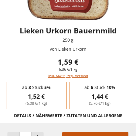
Lieken Urkorn Bauernmild
250 g
von
Lieken Urkorn
1,59 €
6,36 €/1 kg
inkl. MwSt., zzgl. Versand
Staffelpreise - Mengenrabatt
ab
3
Stück
5%
ab
6
Stück
10%
1,52 €
1,44 €
(6,08 €/1 kg)
(5,76 €/1 kg)
DETAILS / NÄHRWERTE / ZUTATEN UND ALLERGENE