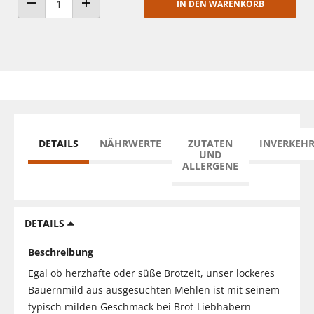
IN DEN WARENKORB
ANZAHL VERRINGERN
ANZAHL ERHÖHEN
DETAILS
NÄHRWERTE
ZUTATEN
INVERKEH
UND
ALLERGENE
DETAILS
Beschreibung
Egal ob herzhafte oder süße Brotzeit, unser lockeres
Bauernmild aus ausgesuchten Mehlen ist mit seinem
typisch milden Geschmack bei Brot-Liebhabern