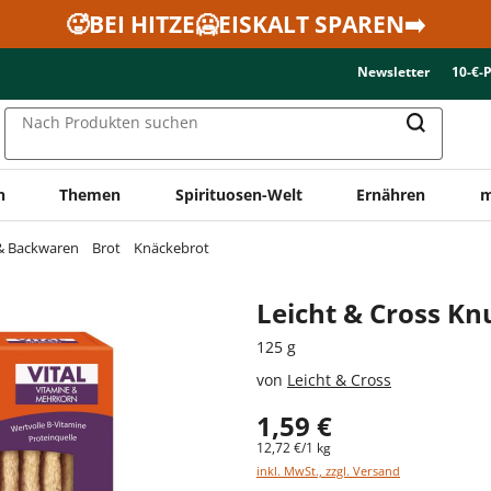
🥵BEI HITZE🥶EISKALT SPAREN➡️
Newsletter
10-€-
Nach Produkten suchen
n
Themen
Spirituosen-Welt
Ernähren
m
 & Backwaren
Brot
Knäckebrot
Leicht & Cross Kn
125 g
von
Leicht & Cross
1,59 €
12,72 €/1 kg
inkl. MwSt., zzgl. Versand