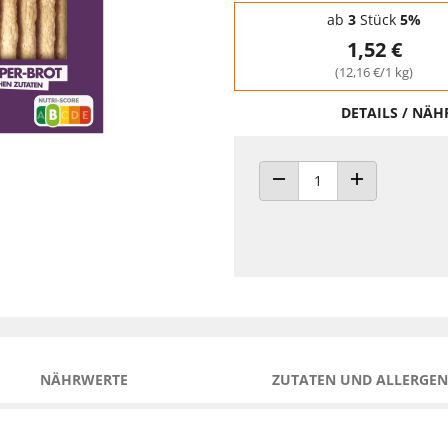
Staffelpreise - Mengenrabatt
ab
3
Stück
5%
1,52 €
(12,16 €/1 kg)
DETAILS / NÄ
ANZAHL VERRINGERN
ANZAHL ERHÖH
NÄHRWERTE
ZUTATEN UND ALLERGEN