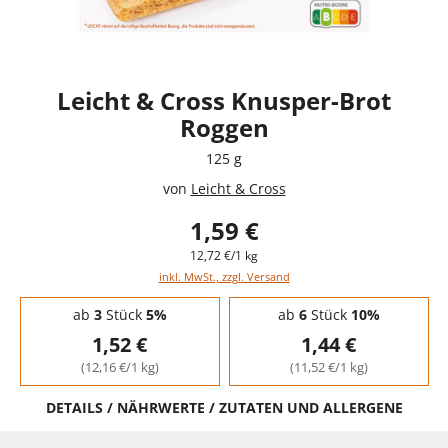
Leicht & Cross Knusper-Brot
Roggen
125 g
von
Leicht & Cross
1,59 €
12,72 €/1 kg
inkl. MwSt., zzgl. Versand
Staffelpreise - Mengenrabatt
ab
3
Stück
5%
ab
6
Stück
10%
1,52 €
1,44 €
(12,16 €/1 kg)
(11,52 €/1 kg)
DETAILS / NÄHRWERTE / ZUTATEN UND ALLERGENE