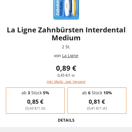
La Ligne Zahnbürsten Interdental
Medium
2 St.
von
La Ligne
0,89 €
0,45 €/1 st
inkl. MwSt., zzgl. Versand
Staffelpreise - Mengenrabatt
ab
3
Stück
5%
ab
6
Stück
10%
0,85 €
0,81 €
(0,43 €/1 st)
(0,41 €/1 st)
DETAILS