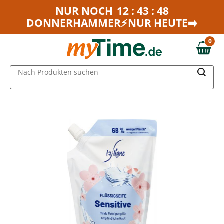
Zum Hauptinhalt springen
NUR NOCH
12 : 43 : 48
DONNERHAMMER⚡NUR HEUTE➡️
Zur Navigation springen
Zur Suche springen
0
0,00 €
MAIN MENU
Nach Produkten suchen