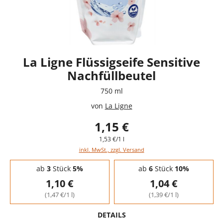
La Ligne Flüssigseife Sensitive
Nachfüllbeutel
750 ml
von
La Ligne
1,15 €
1,53 €/1 l
inkl. MwSt., zzgl. Versand
Staffelpreise - Mengenrabatt
ab
3
Stück
5%
ab
6
Stück
10%
1,10 €
1,04 €
(1,47 €/1 l)
(1,39 €/1 l)
DETAILS