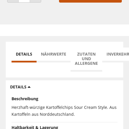
ANZAHL VERRINGERN
ANZAHL ERHÖHEN
DETAILS
NÄHRWERTE
ZUTATEN
INVERKEH
UND
ALLERGENE
DETAILS
Beschreibung
Herzhaft-würzige Kartoffelchips Sour Cream Style. Aus
Kartoffeln aus Norddeutschland.
Haltbarkeit & Lagerung