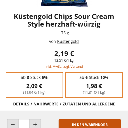
Küstengold Chips Sour Cream
Style herzhaft-würzig
175 g
von
Küstengold
2,19 €
12,51 €/1 kg
inkl. MwSt., zzgl. Versand
Staffelpreise - Mengenrabatt
ab
3
Stück
5%
ab
6
Stück
10%
2,09 €
1,98 €
(11,94 €/1 kg)
(11,31 €/1 kg)
DETAILS / NÄHRWERTE / ZUTATEN UND ALLERGENE
IN DEN WARENKORB