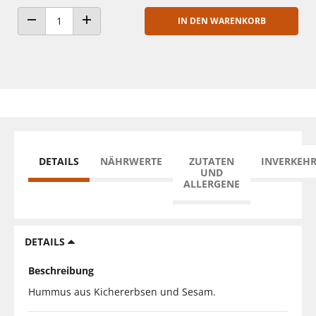
IN DEN WARENKORB
ANZAHL VERRINGERN
ANZAHL ERHÖHEN
DETAILS
NÄHRWERTE
ZUTATEN
INVERKEH
UND
ALLERGENE
DETAILS
Beschreibung
Hummus aus Kichererbsen und Sesam.