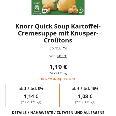
Knorr Quick Soup Kartoffel-
Cremesuppe mit Knusper-
Croûtons
3 x 150 ml
von
Knorr
1,19 €
24,79 €/1 kg
inkl. MwSt., zzgl. Versand
Staffelpreise - Mengenrabatt
ab
3
Stück
5%
ab
6
Stück
10%
1,14 €
1,08 €
(23,75 €/1 kg)
(22,50 €/1 kg)
DETAILS / NÄHRWERTE / ZUTATEN UND ALLERGENE