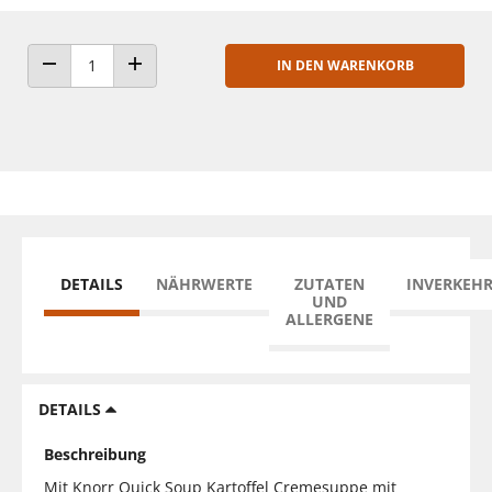
IN DEN WARENKORB
ANZAHL VERRINGERN
ANZAHL ERHÖHEN
DETAILS
NÄHRWERTE
ZUTATEN
INVERKEH
UND
ALLERGENE
DETAILS
Beschreibung
Mit Knorr Quick Soup Kartoffel Cremesuppe mit