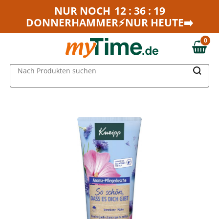
Zum Hauptinhalt springen
NUR NOCH
12 : 36 : 19
DONNERHAMMER⚡NUR HEUTE➡️
Zur Navigation springen
Zur Suche springen
0
0,00 €
MAIN MENU
Nach Produkten suchen