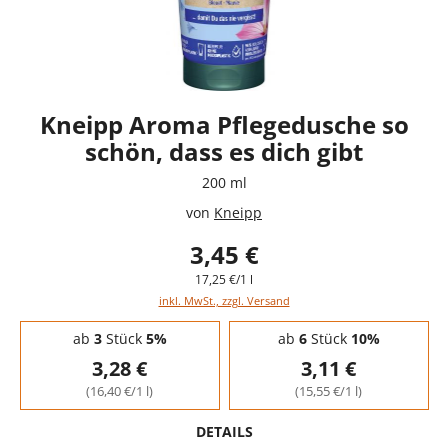
Kneipp Aroma Pflegedusche so
schön, dass es dich gibt
200 ml
von
Kneipp
3,45 €
17,25 €/1 l
inkl. MwSt., zzgl. Versand
Staffelpreise - Mengenrabatt
ab
3
Stück
5%
ab
6
Stück
10%
3,28 €
3,11 €
(16,40 €/1 l)
(15,55 €/1 l)
DETAILS