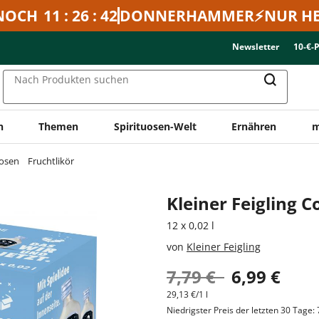
NOCH
11 : 26 : 42
DONNERHAMMER⚡NUR HE
Newsletter
10-€-
Nach Produkten suchen
n
Themen
Spirituosen-Welt
Ernähren
m
uosen
Fruchtlikör
Kleiner Feigling C
12 x 0,02 l
von
Kleiner Feigling
7,79 €
6,99 €
29,13 €/1 l
Niedrigster Preis der letzten 30 Tage: 