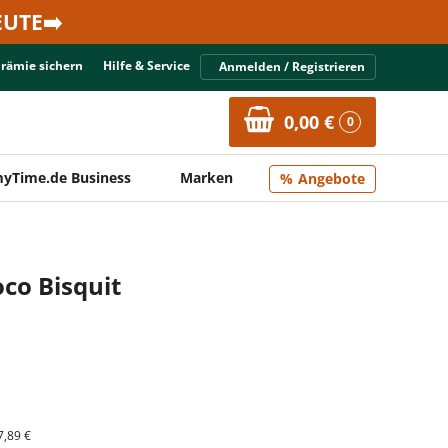
UTE➡️
Prämie sichern
Hilfe & Service
Anmelden / Registrieren
0,00 €
0
yTime.de Business
Marken
Angebote
oco Bisquit
7,89 €