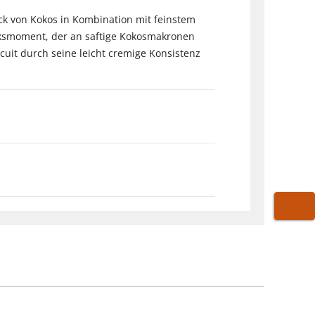
ck von Kokos in Kombination mit feinstem
acksmoment, der an saftige Kokosmakronen
cuit durch seine leicht cremige Konsistenz
WARE