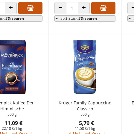
 VERRINGERN
ANZAHL ERHÖHEN
ANZAHL VERRINGERN
ANZAHL ERHÖHEN
ück
5% sparen
ab
3
Stück
5% sparen
npick Kaffee Der
Krüger Family Cappuccino
E
Himmlische
Classico
500 g
500 g
11,09 €
5,79 €
22,18 €/1 kg
11,58 €/1 kg
 MwSt., zzgl. Versand
inkl. MwSt., zzgl. Versand