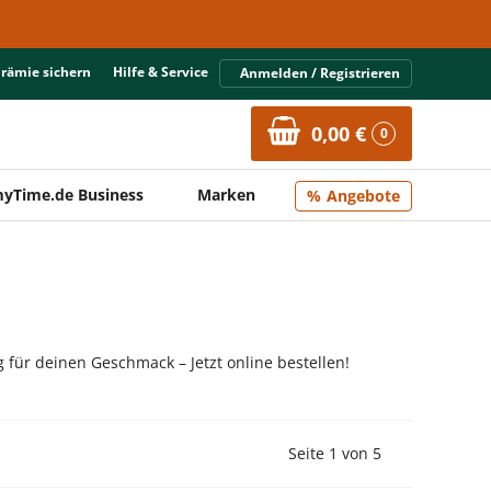
Prämie sichern
Hilfe & Service
Anmelden / Registrieren
0,00 €
0
yTime.de Business
Marken
Angebote
 für deinen Geschmack – Jetzt online bestellen!
Vorherige Seite
Nächste Seit
Seite 1 von 5