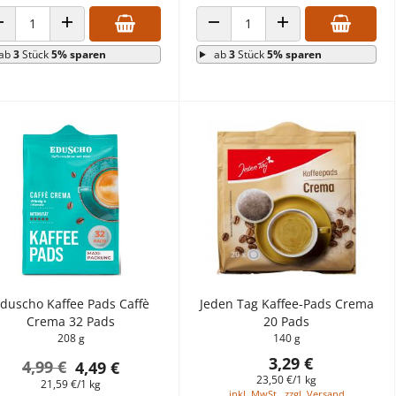
ANZAHL VERRINGERN
ANZAHL ERHÖHEN
ANZAHL VERRINGERN
ANZAHL ERHÖHEN
ab
3
Stück
5% sparen
ab
3
Stück
5% sparen
duscho Kaffee Pads Caffè
Jeden Tag Kaffee-Pads Crema
Crema 32 Pads
20 Pads
208 g
140 g
3,29 €
4,99 €
4,49 €
23,50 €/1 kg
21,59 €/1 kg
inkl. MwSt., zzgl. Versand