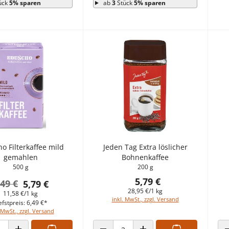
ück
5% sparen
ab
3
Stück
5% sparen
o Filterkaffee mild
Jeden Tag Extra löslicher
gemahlen
Bohnenkaffee
500 g
200 g
5,79 €
,49 €
5,79 €
28,95 €/1 kg
11,58 €/1 kg
inkl. MwSt., zzgl. Versand
efstpreis: 6,49 €*
 MwSt., zzgl. Versand