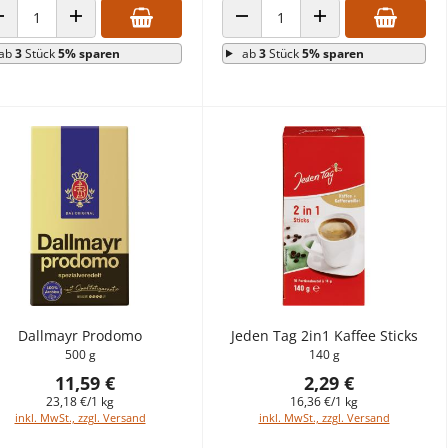
ANZAHL VERRINGERN
ANZAHL ERHÖHEN
ANZAHL VERRINGERN
ANZAHL ERHÖHEN
ab
3
Stück
5% sparen
ab
3
Stück
5% sparen
Dallmayr Prodomo
Jeden Tag 2in1 Kaffee Sticks
500 g
140 g
11,59 €
2,29 €
23,18 €/1 kg
16,36 €/1 kg
inkl. MwSt., zzgl. Versand
inkl. MwSt., zzgl. Versand