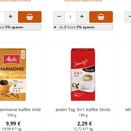
 VERRINGERN
ANZAHL ERHÖHEN
ANZAHL VERRINGERN
ANZAHL ERHÖHEN
ück
5% sparen
ab
3
Stück
5% sparen
Harmonie Kaffee mild
Jeden Tag 3in1 Kaffee Sticks
Mö
500 g
180 g
9,99 €
2,29 €
19,98 €/1 kg
12,72 €/1 kg