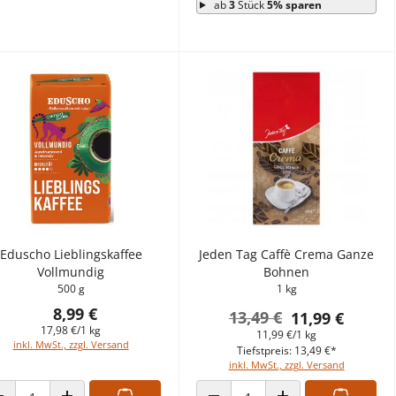
ab
3
Stück
5% sparen
Eduscho Lieblingskaffee
Jeden Tag Caffè Crema Ganze
Vollmundig
Bohnen
500 g
1 kg
8,99 €
13,49 €
11,99 €
17,98 €/1 kg
11,99 €/1 kg
inkl. MwSt., zzgl. Versand
Tiefstpreis: 13,49 €*
inkl. MwSt., zzgl. Versand