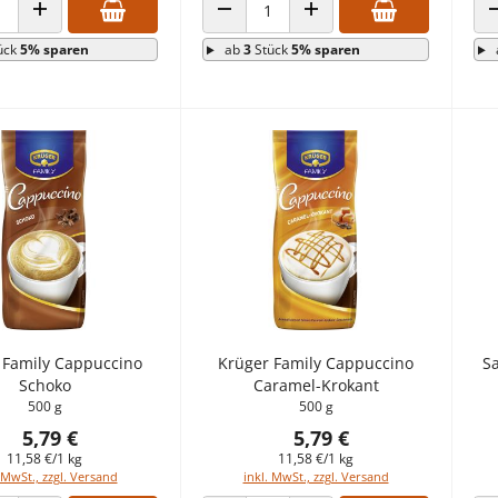
 VERRINGERN
ANZAHL ERHÖHEN
ANZAHL VERRINGERN
ANZAHL ERHÖHEN
ück
5% sparen
ab
3
Stück
5% sparen
 Family Cappuccino
Krüger Family Cappuccino
Sa
Schoko
Caramel-Krokant
500 g
500 g
5,79 €
5,79 €
11,58 €/1 kg
11,58 €/1 kg
 MwSt., zzgl. Versand
inkl. MwSt., zzgl. Versand