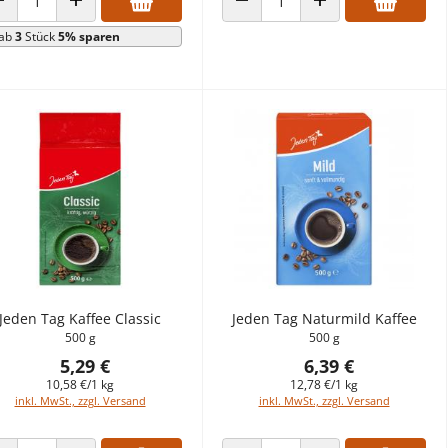
ANZAHL VERRINGERN
ANZAHL ERHÖHEN
ANZAHL VERRINGERN
ANZAHL ERHÖHEN
ab
3
Stück
5% sparen
Jeden Tag Kaffee Classic
Jeden Tag Naturmild Kaffee
500 g
500 g
5,29 €
6,39 €
10,58 €/1 kg
12,78 €/1 kg
inkl. MwSt., zzgl. Versand
inkl. MwSt., zzgl. Versand