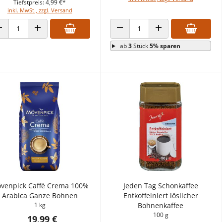
Tiefstpreis: 4,99 €*
inkl. MwSt., zzgl. Versand
ANZAHL VERRINGERN
ANZAHL ERHÖHEN
ANZAHL VERRINGERN
ANZAHL ERHÖHEN
ab
3
Stück
5% sparen
venpick Caffè Crema 100%
Jeden Tag Schonkaffee
Arabica Ganze Bohnen
Entkoffeiniert löslicher
1 kg
Bohnenkaffee
100 g
19,99 €