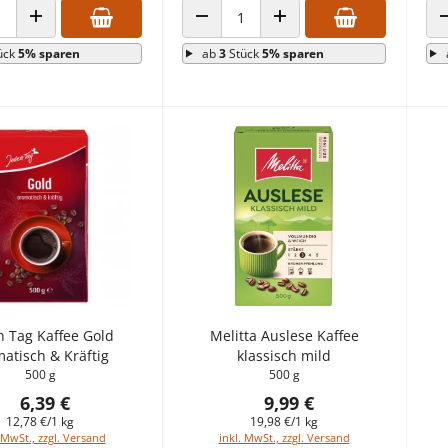
 VERRINGERN
ANZAHL ERHÖHEN
ANZAHL VERRINGERN
ANZAHL ERHÖHEN
ück
5% sparen
ab
3
Stück
5% sparen
n Tag Kaffee Gold
Melitta Auslese Kaffee
atisch & Kräftig
klassisch mild
500 g
500 g
6,39 €
9,99 €
12,78 €/1 kg
19,98 €/1 kg
 MwSt., zzgl. Versand
inkl. MwSt., zzgl. Versand