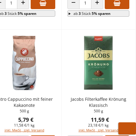
ANZAHL VERRINGERN
ANZAHL ERHÖHEN
ANZAHL VERRINGERN
ANZAHL ERHÖHEN
ab
3
Stück
5% sparen
ab
3
Stück
5% sparen
tro Cappuccino mit feiner
Jacobs Filterkaffee Krönung
Kakaonote
Klassisch
500 g
500 g
5,79 €
11,59 €
11,58 €/1 kg
23,18 €/1 kg
inkl. MwSt., zzgl. Versand
inkl. MwSt., zzgl. Versand
WARE