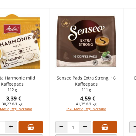
tta Harmonie mild
Senseo Pads Extra Strong, 16
Kaffeepads
Kaffeepads
112 g
111 g
3,39 €
4,59 €
30,27 €/1 kg
41,35 €/1 kg
 MwSt., zzgl. Versand
inkl. MwSt., zzgl. Versand
 VERRINGERN
ANZAHL ERHÖHEN
ANZAHL VERRINGERN
ANZAHL ERHÖHEN