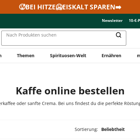
🥵BEI HITZE🥶EISKALT SPAREN➡️
Newsletter
10-€-
Nach Produkten suchen
n
Themen
Spirituosen-Welt
Ernähren
m
Kaffe online bestellen
erkaffee oder sanfte Crema. Bei uns findest du die perfekte Röstung
Sortierung:
Beliebtheit
odukte ausgewählt