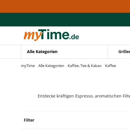
Zum Hauptinhalt springen
Zur Navigation springen
Zur Suche springen
Alle Kategorien
Grille
myTime
Alle Kategorien
Kaffee, Tee & Kakao
Kaffee
Entdecke kräftigen Espresso, aromatischen Filt
Filter
206 Pr