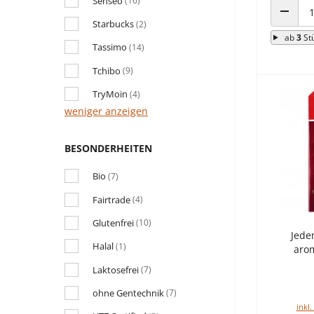
Senseo
(16)
Starbucks
(2)
ANZAHL
ab
3
St
Tassimo
(14)
Tchibo
(9)
TryMoin
(4)
weniger anzeigen
BESONDERHEITEN
Bio
(7)
Fairtrade
(4)
Glutenfrei
(10)
Jede
Halal
(1)
arom
Laktosefrei
(7)
ohne Gentechnik
(7)
inkl.