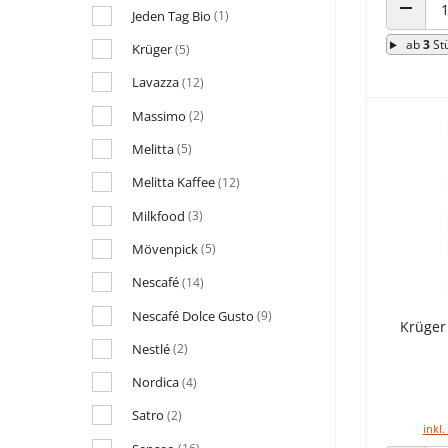
Jeden Tag Bio
(1)
ANZAHL
ab
3
St
Krüger
(5)
Lavazza
(12)
Massimo
(2)
Melitta
(5)
Melitta Kaffee
(12)
Milkfood
(3)
Mövenpick
(5)
Nescafé
(14)
Nescafé Dolce Gusto
(9)
Krüger
Nestlé
(2)
Nordica
(4)
Satro
(2)
inkl.