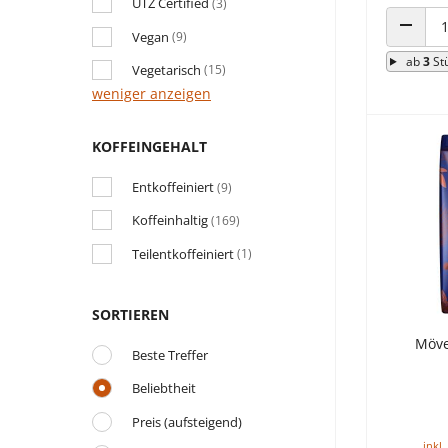
UTZ Certified
(3)
Vegan
(9)
ANZAHL
ab
3
St
Vegetarisch
(15)
weniger anzeigen
KOFFEINGEHALT
Entkoffeiniert
(9)
Koffeinhaltig
(169)
Teilentkoffeiniert
(1)
SORTIEREN
Möve
Beste Treffer
Beliebtheit
Preis (aufsteigend)
inkl.