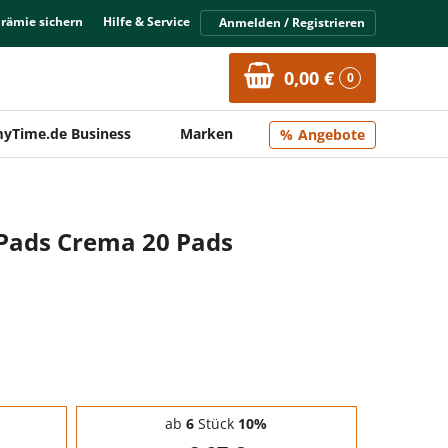
Prämie sichern
Hilfe & Service
Anmelden / Registrieren
0,00 €
0
yTime.de Business
Marken
Angebote
-Pads Crema 20 Pads
ab
6
Stück
10%