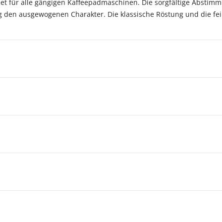
net für alle gängigen Kaffeepadmaschinen. Die sorgfältige Absti
g den ausgewogenen Charakter. Die klassische Röstung und die fe