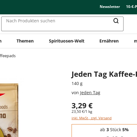
Newsletter
10-€-
Nach Produkten suchen
n
Themen
Spirituosen-Welt
Ernähren
m
ffeepads
Jeden Tag Kaffee
140 g
von
Jeden Tag
3,29 €
23,50 €/1 kg
inkl. MwSt., zzgl. Versand
Staffelpreise - Mengenrabatt
ab
3
Stück
5%