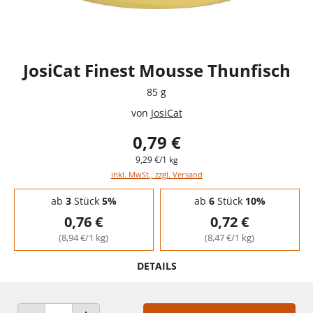
JosiCat Finest Mousse Thunfisch
85 g
von
JosiCat
0,79 €
9,29 €/1 kg
inkl. MwSt., zzgl. Versand
Staffelpreise - Mengenrabatt
ab
3
Stück
5%
ab
6
Stück
10%
0,76 €
0,72 €
(8,94 €/1 kg)
(8,47 €/1 kg)
DETAILS