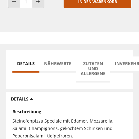
IN DEN WARENKORB
ANZAHL VERRINGERN
ANZAHL ERHÖHEN
DETAILS
NÄHRWERTE
ZUTATEN
INVERKEH
UND
ALLERGENE
DETAILS
Beschreibung
Steinofenpizza Speciale mit Edamer, Mozzarella,
Salami, Champignons, gekochtem Schinken und
Peperonisalami, tiefgefroren.