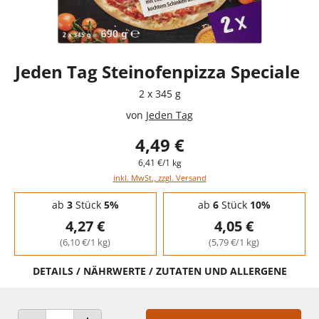
Jeden Tag Steinofenpizza Speciale
2 x 345 g
von
Jeden Tag
4,49 €
6,41 €/1 kg
inkl. MwSt., zzgl. Versand
Staffelpreise - Mengenrabatt
ab
3
Stück
5%
ab
6
Stück
10%
4,27 €
4,05 €
(6,10 €/1 kg)
(5,79 €/1 kg)
DETAILS / NÄHRWERTE / ZUTATEN UND ALLERGENE