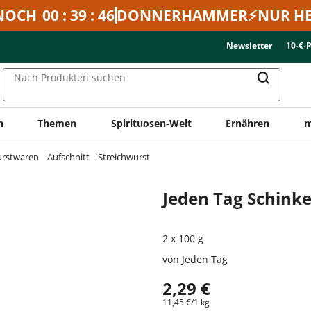
NOCH
00 : 39 : 46
DONNERHAMMER⚡NUR HE
Newsletter
10-€-
Nach Produkten suchen
n
Themen
Spirituosen-Welt
Ernähren
m
urstwaren
Aufschnitt
Streichwurst
Jeden Tag Schink
2 x 100 g
von
Jeden Tag
2,29 €
11,45 €/1 kg