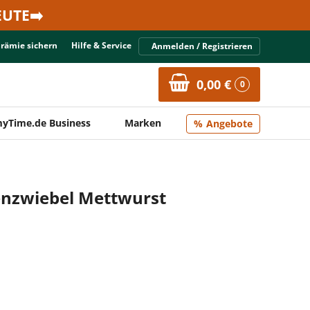
UTE➡️
Prämie sichern
Hilfe & Service
Anmelden / Registrieren
0,00 €
0
yTime.de Business
Marken
Angebote
enzwiebel Mettwurst