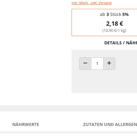
inkl. MwSt., zzgl. Versand
Staffelpreise - Mengenrabatt
ab
3
Stück
5%
2,18 €
(10,90 €/1 kg)
DETAILS / NÄ
ANZAHL VERRINGERN
ANZAHL ERHÖH
NÄHRWERTE
ZUTATEN UND ALLERGEN