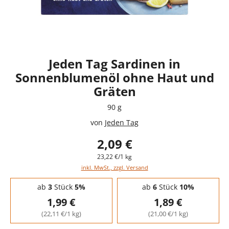
Jeden Tag Sardinen in
Sonnenblumenöl ohne Haut und
Gräten
90 g
von
Jeden Tag
2,09 €
23,22 €/1 kg
inkl. MwSt., zzgl. Versand
Staffelpreise - Mengenrabatt
ab
3
Stück
5%
ab
6
Stück
10%
1,99 €
1,89 €
(22,11 €/1 kg)
(21,00 €/1 kg)