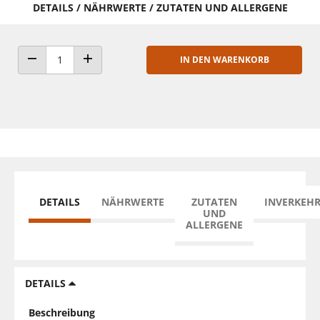
DETAILS / NÄHRWERTE / ZUTATEN UND ALLERGENE
IN DEN WARENKORB
ANZAHL VERRINGERN
ANZAHL ERHÖHEN
DETAILS
NÄHRWERTE
ZUTATEN
INVERKEH
UND
ALLERGENE
DETAILS
Beschreibung