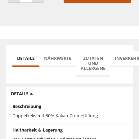
ANZAHL VERRINGERN
ANZAHL ERHÖHEN
DETAILS
NÄHRWERTE
ZUTATEN
INVERKEH
UND
ALLERGENE
DETAILS
Beschreibung
Doppelkeks mit 30% Kakao-Cremefüllung.
Haltbarkeit & Lagerung