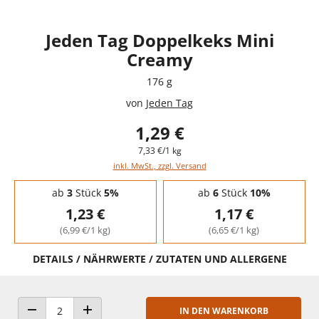
Jeden Tag Doppelkeks Mini
Creamy
176 g
von
Jeden Tag
1,29 €
7,33 €/1 kg
inkl. MwSt., zzgl. Versand
Staffelpreise - Mengenrabatt
ab
3
Stück
5%
ab
6
Stück
10%
1,23 €
1,17 €
(6,99 €/1 kg)
(6,65 €/1 kg)
DETAILS / NÄHRWERTE / ZUTATEN UND ALLERGENE
IN DEN WARENKORB