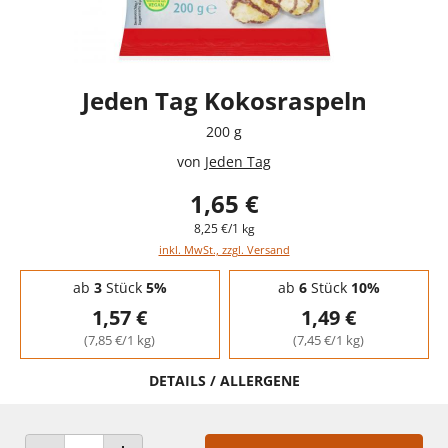
Jeden Tag Kokosraspeln
200 g
von
Jeden Tag
1,65 €
8,25 €/1 kg
inkl. MwSt., zzgl. Versand
Staffelpreise - Mengenrabatt
ab
3
Stück
5%
ab
6
Stück
10%
1,57 €
1,49 €
(7,85 €/1 kg)
(7,45 €/1 kg)
DETAILS / ALLERGENE