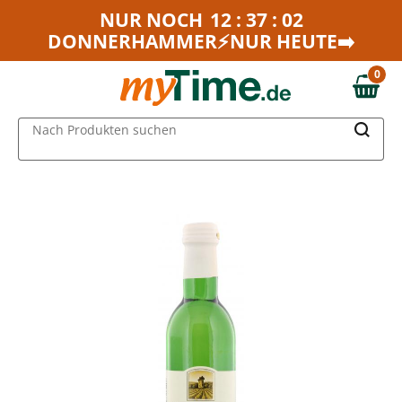
Zum Hauptinhalt springen
NUR NOCH
12 : 37 : 02
DONNERHAMMER⚡NUR HEUTE➡️
Zur Navigation springen
Zur Suche springen
0
0,00 €
MAIN MENU
Nach Produkten suchen