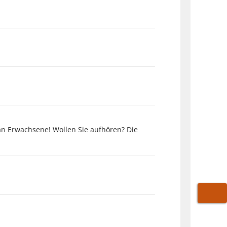
an Erwachsene! Wollen Sie aufhören? Die
WARE