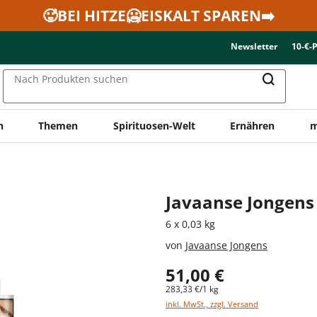
🥵BEI HITZE🥶EISKALT SPAREN➡️
Newsletter
10-€-
Nach Produkten suchen
n
Themen
Spirituosen-Welt
Ernähren
m
Javaanse Jongens 
6 x 0,03 kg
von
Javaanse Jongens
51,00 €
283,33 €/1 kg
inkl. MwSt., zzgl. Versand