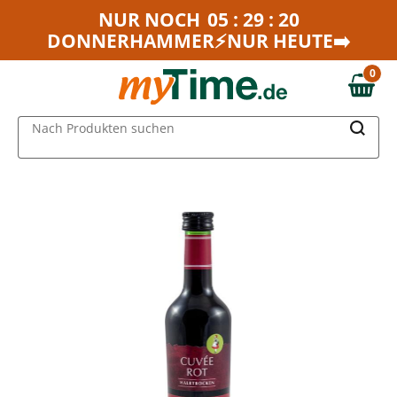
Zum Hauptinhalt springen
NUR NOCH
05 : 29 : 20
DONNERHAMMER⚡NUR HEUTE➡️
Zur Navigation springen
Zur Suche springen
0
0,00 €
MAIN MENU
Nach Produkten suchen