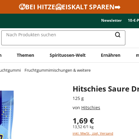
🥵BEI HITZE🥶EISKALT SPAREN➡️
Newsletter
10-€-
Nach Produkten suchen
n
Themen
Spirituosen-Welt
Ernähren
m
ruchtgummi
Fruchtgummimischungen & weitere
Hitschies Saure 
125 g
von
Hitschies
1,69 €
13,52 €/1 kg
inkl. MwSt., zzgl. Versand