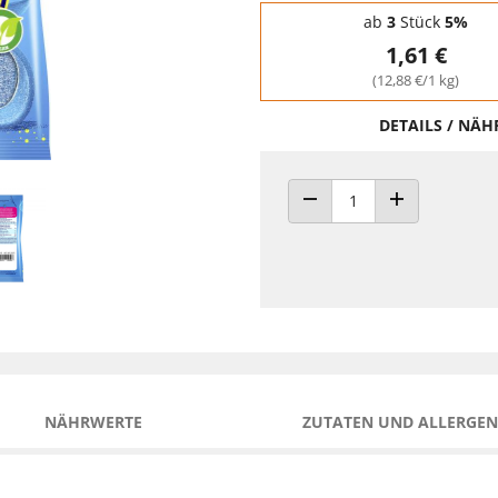
Staffelpreise - Mengenrabatt
ab
3
Stück
5%
1,61 €
(12,88 €/1 kg)
DETAILS / NÄ
ANZAHL VERRINGERN
ANZAHL ERHÖH
NÄHRWERTE
ZUTATEN UND ALLERGEN