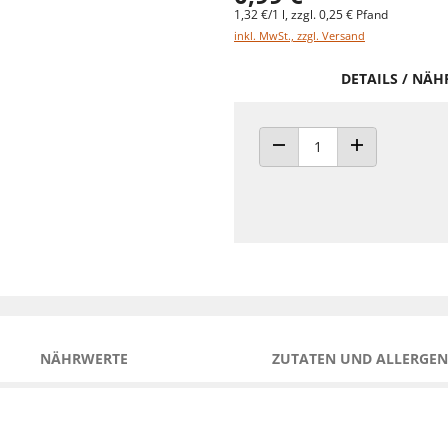
1,32 €/1 l, zzgl. 0,25 € Pfand
inkl. MwSt., zzgl. Versand
DETAILS / NÄ
ANZAHL VERRINGERN
ANZAHL ERHÖH
NÄHRWERTE
ZUTATEN UND ALLERGEN