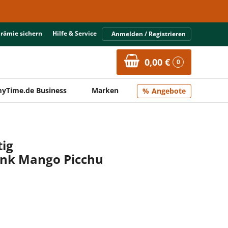
Prämie sichern
Hilfe & Service
Anmelden / Registrieren
0,00 €
0
yTime.de Business
Marken
Angebote
tig
änk Mango Picchu