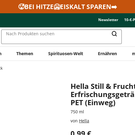
🥵BEI HITZE🥶EISKALT SPAREN➡️
Newsletter
10-€-
Nach Produkten suchen
n
Themen
Spirituosen-Welt
Ernähren
m
ck
Hella Still & Fruch
Erfrischungsgetr
PET (Einweg)
750 ml
von
Hella
0,99 €