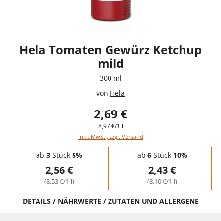
Hela Tomaten Gewürz Ketchup
mild
300 ml
von
Hela
2,69 €
8,97 €/1 l
inkl. MwSt., zzgl. Versand
Staffelpreise - Mengenrabatt
ab
3
Stück
5%
ab
6
Stück
10%
2,56 €
2,43 €
(8,53 €/1 l)
(8,10 €/1 l)
DETAILS / NÄHRWERTE / ZUTATEN UND ALLERGENE