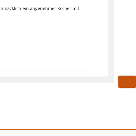
eschmacklich ein angenehmer Körper mit
WARE