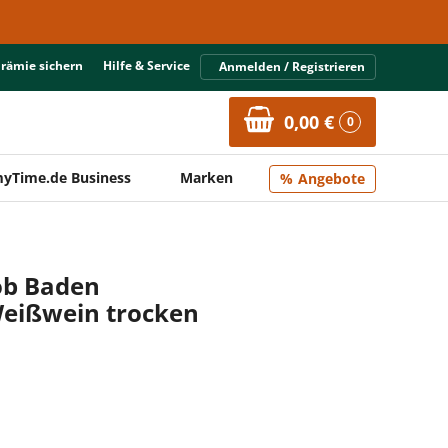
Prämie sichern
Hilfe & Service
Anmelden / Registrieren
0,00 €
0
yTime.de Business
Marken
Angebote
ob Baden
eißwein trocken