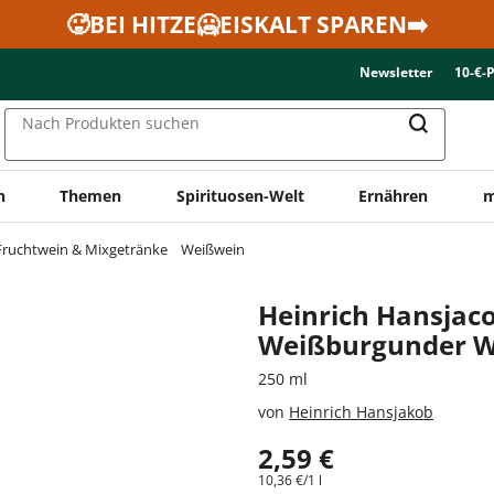
🥵BEI HITZE🥶EISKALT SPAREN➡️
Newsletter
10-€-
Nach Produkten suchen
n
Themen
Spirituosen-Welt
Ernähren
m
Fruchtwein & Mixgetränke
Weißwein
Heinrich Hansjac
Weißburgunder W
250 ml
von
Heinrich Hansjakob
2,59 €
10,36 €/1 l