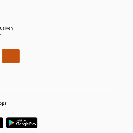
lusiven
-
pps