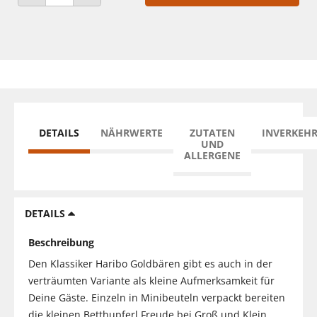
ANZAHL VERRINGERN
ANZAHL ERHÖHEN
DETAILS
NÄHRWERTE
ZUTATEN
INVERKEH
UND
ALLERGENE
DETAILS
Beschreibung
Den Klassiker Haribo Goldbären gibt es auch in der
verträumten Variante als kleine Aufmerksamkeit für
Deine Gäste. Einzeln in Minibeuteln verpackt bereiten
die kleinen Betthupferl Freude bei Groß und Klein.