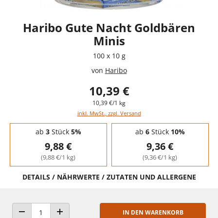
Haribo Gute Nacht Goldbären
Minis
100 x 10 g
von
Haribo
10,39 €
10,39 €/1 kg
inkl. MwSt., zzgl. Versand
Staffelpreise - Mengenrabatt
ab
3
Stück
5%
ab
6
Stück
10%
9,88 €
9,36 €
(9,88 €/1 kg)
(9,36 €/1 kg)
DETAILS / NÄHRWERTE / ZUTATEN UND ALLERGENE
IN DEN WARENKORB