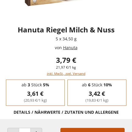
Hanuta Riegel Milch & Nuss
5 x 34,50 g
von
Hanuta
3,79 €
21,97 €/1 kg
inkl. MwSt., zzgl. Versand
Staffelpreise - Mengenrabatt
ab
3
Stück
5%
ab
6
Stück
10%
3,61 €
3,42 €
(20,93 €/1 kg)
(19,83 €/1 kg)
DETAILS / NÄHRWERTE / ZUTATEN UND ALLERGENE