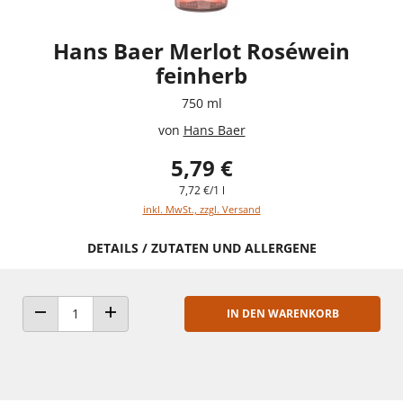
Hans Baer Merlot Roséwein
feinherb
750 ml
von
Hans Baer
5,79 €
7,72 €/1 l
inkl. MwSt., zzgl. Versand
DETAILS / ZUTATEN UND ALLERGENE
IN DEN WARENKORB
ANZAHL VERRINGERN
ANZAHL ERHÖHEN