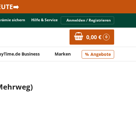
UTE➡️
Prämie sichern
Hilfe & Service
Anmelden / Registrieren
0,00 €
0
yTime.de Business
Marken
Angebote
(Mehrweg)