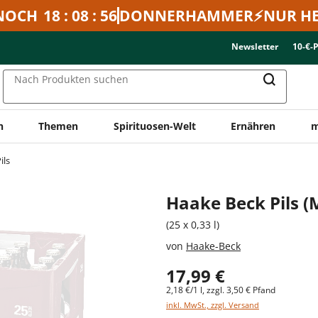
NOCH
18 : 08 : 56
DONNERHAMMER⚡NUR HE
Newsletter
10-€-
Nach Produkten suchen
n
Themen
Spirituosen-Welt
Ernähren
m
ils
Haake Beck Pils 
(25 x 0,33 l)
von
Haake-Beck
17,99 €
2,18 €/1 l, zzgl. 3,50 € Pfand
inkl. MwSt., zzgl. Versand