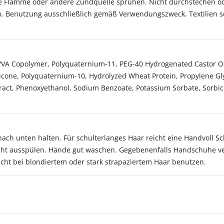
ene Flamme oder andere Zündquelle sprühen. Nicht durchstechen o
en. Benutzung ausschließlich gemäß Verwendungszweck. Textilien 
P/VA Copolymer, Polyquaternium-11, PEG-40 Hydrogenated Castor Oi
hicone, Polyquaternium-10, Hydrolyzed Wheat Protein, Propylene Gly
ract, Phenoxyethanol, Sodium Benzoate, Potassium Sorbate, Sorbi
nach unten halten. Für schulterlanges Haar reicht eine Handvoll
cht ausspülen. Hände gut waschen. Gegebenenfalls Handschuhe v
nicht bei blondiertem oder stark strapaziertem Haar benutzen.