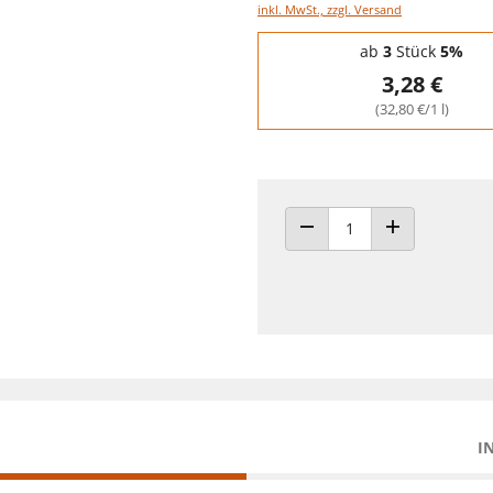
inkl. MwSt., zzgl. Versand
Staffelpreise - Mengenrabatt
ab
3
Stück
5%
3,28 €
(32,80 €/1 l)
ANZAHL VERRINGERN
ANZAHL ERHÖH
I