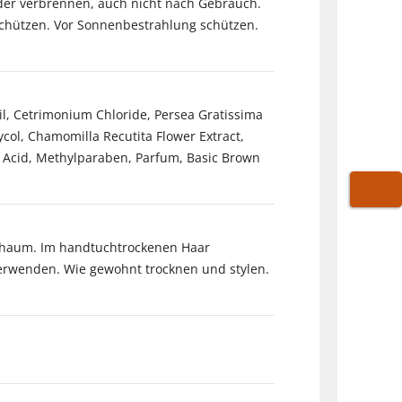
der verbrennen, auch nicht nach Gebrauch.
schützen. Vor Sonnenbestrahlung schützen.
l, Cetrimonium Chloride, Persea Gratissima
col, Chamomilla Recutita Flower Extract,
c Acid, Methylparaben, Parfum, Basic Brown
WARE
 Schaum. Im handtuchtrockenen Haar
erwenden. Wie gewohnt trocknen und stylen.