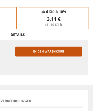
ab
6
Stück
10%
3,11 €
(31,10 €/1 l)
DETAILS
IN DEN WARENKORB
EN
NVERKEHRBRINGER