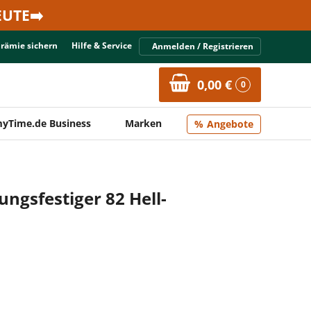
UTE➡️
Prämie sichern
Hilfe & Service
Anmelden / Registrieren
0,00 €
0
yTime.de Business
Marken
Angebote
ngsfestiger 82 Hell-