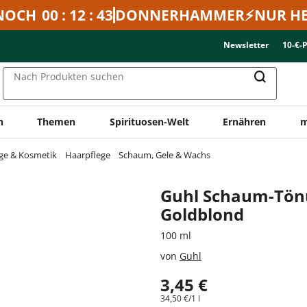
NOCH
00 : 12 : 43
DONNERHAMMER⚡NUR HE
Newsletter
10-€-
Nach Produkten suchen
n
Themen
Spirituosen-Welt
Ernähren
m
ge & Kosmetik
Haarpflege
Schaum, Gele & Wachs
Guhl Schaum-Tönu
Goldblond
100 ml
von
Guhl
3,45 €
34,50 €/1 l