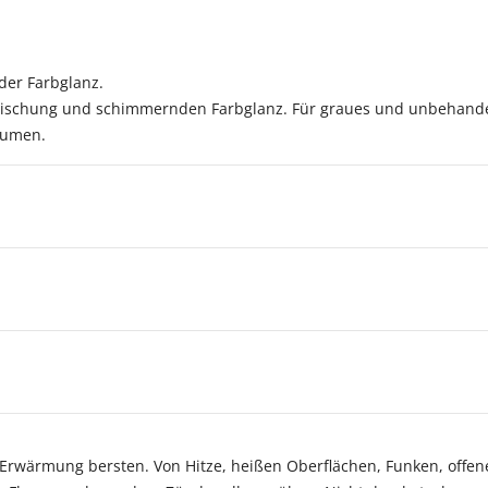
der Farbglanz.
ffrischung und schimmernden Farbglanz. Für graues und unbehandel
olumen.
ei Erwärmung bersten. Von Hitze, heißen Oberflächen, Funken, of