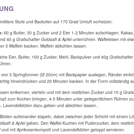
TUNG
 mittlere Stufe und Backofen auf 170 Grad Umluft vorheizen.
n:
60 g Butter, 30 g Zucker und 2 Eier 1-2 Minuten aufschlagen. Kakao,
und 40 g
Grafschafter Goldsaft & Apfel
unterrühren. Waffeleisen mit etw
r 3 Waffeln backen. Waffeln abkühlen lassen.
iche Eier, Butter, 100 g Zucker, Mehl, Backpulver und 40g
Grafschafter
ühren.
von 3 Springformen (Ø 20cm) mit Backpapier auslegen, Ränder einfetten
sichtig hineindrücken und 20 Minuten backen. In der Form vollständig a
osen entkernen, vierteln und mit dem restlichen Zucker und 10 g
Grafs
opf zum Kochen bringen. 4-5 Minuten unter gelegentlichem Rühren z
. Lavendelblüten dazu geben und abkühlen lassen..
Böden aufeinander stapeln, dabei zwischen jeder Schicht mit einem Löff
ldsaft & Apfel
geben. Den Waffel-Kuchen mit Puderzucker, dem restlic
l
und mit Aprikosenkompott und Lavendelblüten getoppt servieren.