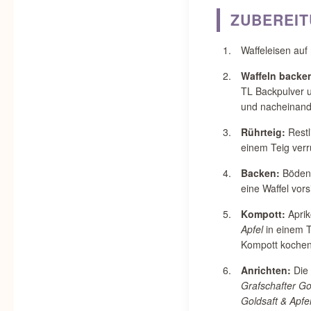
ZUBEREI
Waffeleisen auf
Waffeln backe
TL Backpulver 
und nacheinande
Rührteig:
Restl
einem Teig verr
Backen:
Böden 
eine Waffel vor
Kompott:
Aprik
Apfel
in einem T
Kompott kochen
Anrichten:
Die 
Grafschafter Go
Goldsaft & Apfe