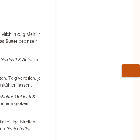
 Milch, 125 g Mehl, 1
as Butter bepinseln
 Goldsaft & Apfel
zu
WARE
. Teig verteilen, je
uskühlen lassen.
chafter Goldsaft &
u einem groben
el einige Streifen
hen
Grafschafter