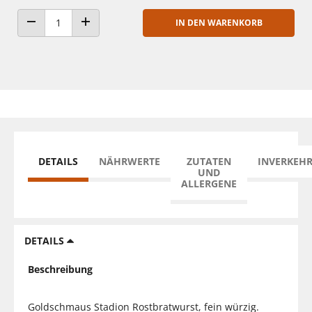
IN DEN WARENKORB
ANZAHL VERRINGERN
ANZAHL ERHÖHEN
DETAILS
NÄHRWERTE
ZUTATEN
INVERKEH
UND
ALLERGENE
DETAILS
Beschreibung
Goldschmaus Stadion Rostbratwurst, fein würzig.