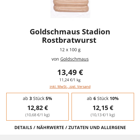
Goldschmaus Stadion
Rostbratwurst
12 x 100 g
von
Goldschmaus
13,49 €
11,24 €/1 kg
inkl. MwSt., zzgl. Versand
Staffelpreise - Mengenrabatt
ab
3
Stück
5%
ab
6
Stück
10%
12,82 €
12,15 €
(10,68 €/1 kg)
(10,13 €/1 kg)
DETAILS / NÄHRWERTE / ZUTATEN UND ALLERGENE