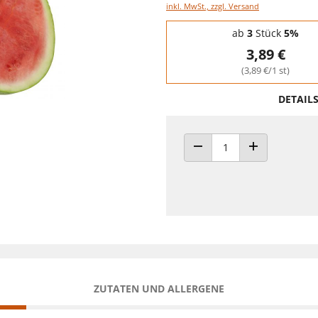
inkl. MwSt., zzgl. Versand
Staffelpreise - Mengenrabatt
ab
3
Stück
5%
3,89 €
(3,89 €/1 st)
DETAIL
ANZAHL VERRINGERN
ANZAHL ERHÖH
ZUTATEN UND ALLERGENE