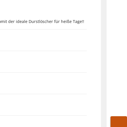
t der ideale Durstlöscher für heiße Tage!!
WARE