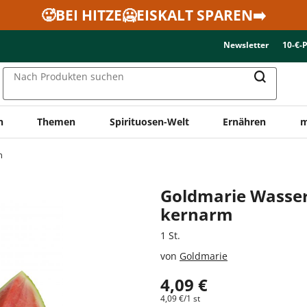
🥵BEI HITZE🥶EISKALT SPAREN➡️
Newsletter
10-€-
Nach Produkten suchen
n
Themen
Spirituosen-Welt
Ernähren
m
n
Goldmarie Wasse
kernarm
1 St.
von
Goldmarie
4,09 €
4,09 €/1 st