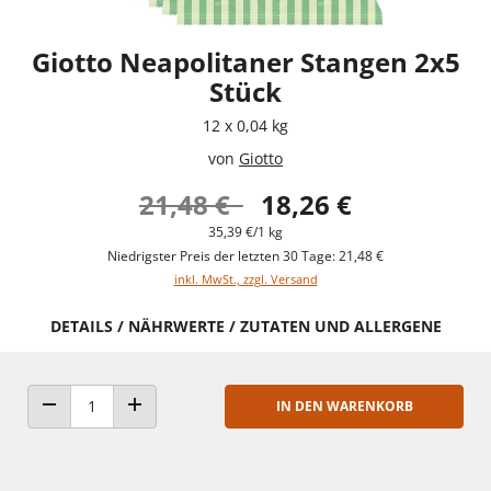
Giotto Neapolitaner Stangen 2x5
Stück
12 x 0,04 kg
von
Giotto
21,48 €
18,26 €
35,39 €/1 kg
Niedrigster Preis der letzten 30 Tage: 21,48 €
inkl. MwSt., zzgl. Versand
DETAILS / NÄHRWERTE / ZUTATEN UND ALLERGENE
IN DEN WARENKORB
ANZAHL VERRINGERN
ANZAHL ERHÖHEN