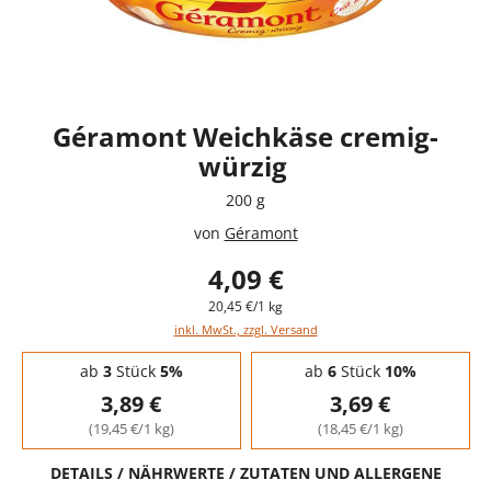
Géramont Weichkäse cremig-
würzig
200 g
von
Géramont
4,09 €
20,45 €/1 kg
inkl. MwSt., zzgl. Versand
Staffelpreise - Mengenrabatt
ab
3
Stück
5%
ab
6
Stück
10%
3,89 €
3,69 €
(19,45 €/1 kg)
(18,45 €/1 kg)
DETAILS / NÄHRWERTE / ZUTATEN UND ALLERGENE