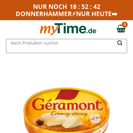
Zum Hauptinhalt springen
NUR NOCH
18 : 52 : 42
DONNERHAMMER⚡NUR HEUTE➡️
Zur Navigation springen
Zur Suche springen
0
0,00 €
MAIN MENU
Nach Produkten suchen