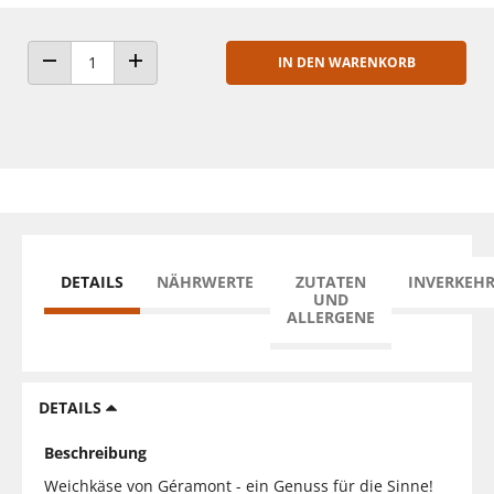
IN DEN WARENKORB
ANZAHL VERRINGERN
ANZAHL ERHÖHEN
DETAILS
NÄHRWERTE
ZUTATEN
INVERKEH
UND
ALLERGENE
DETAILS
Beschreibung
Weichkäse von Géramont - ein Genuss für die Sinne!