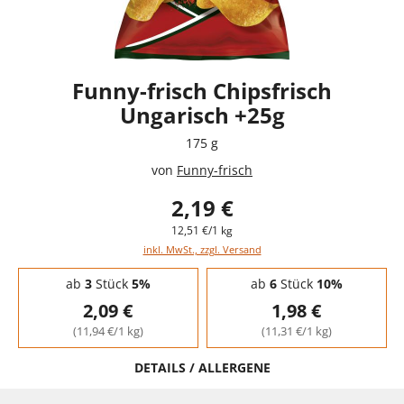
Funny-frisch Chipsfrisch
Ungarisch +25g
175 g
von
Funny-frisch
2,19 €
12,51 €/1 kg
inkl. MwSt., zzgl. Versand
Staffelpreise - Mengenrabatt
ab
3
Stück
5%
ab
6
Stück
10%
2,09 €
1,98 €
(11,94 €/1 kg)
(11,31 €/1 kg)
DETAILS / ALLERGENE