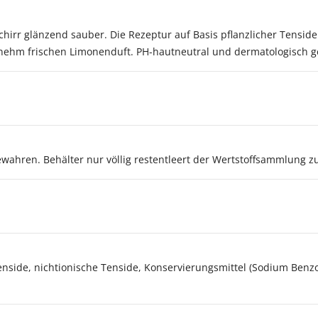
hirr glänzend sauber. Die Rezeptur auf Basis pflanzlicher Tenside 
nehm frischen Limonenduft. PH-hautneutral und dermatologisch ge
wahren. Behälter nur völlig restentleert der Wertstoffsammlung z
ide, nichtionische Tenside, Konservierungsmittel (Sodium Benzoate