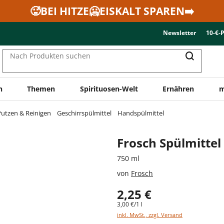
🥵BEI HITZE🥶EISKALT SPAREN➡️
Newsletter
10-€-
Nach Produkten suchen
n
Themen
Spirituosen-Welt
Ernähren
m
utzen & Reinigen
Geschirrspülmittel
Handspülmittel
Frosch Spülmitte
750 ml
von
Frosch
2,25 €
3,00 €/1 l
inkl. MwSt., zzgl. Versand