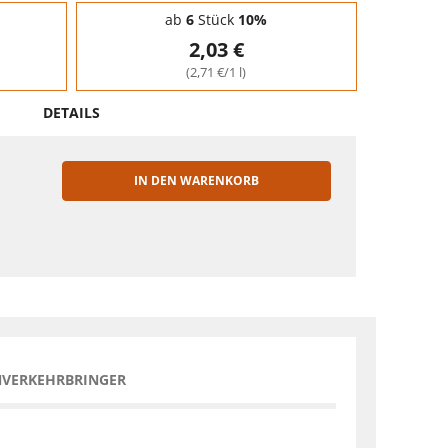
ab
6
Stück
10%
2,03 €
(2,71 €/1 l)
DETAILS
IN DEN WARENKORB
EN
NVERKEHRBRINGER