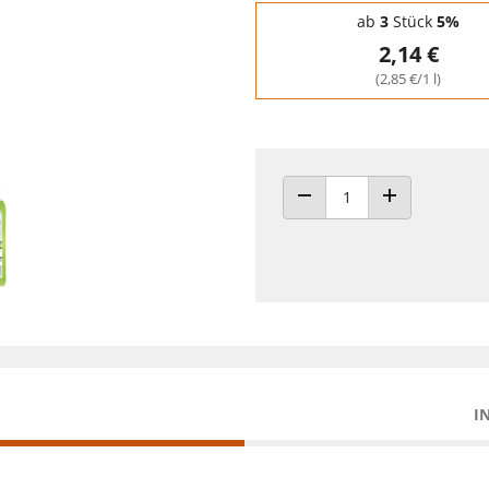
Staffelpreise - Mengenrabatt
ab
3
Stück
5%
2,14 €
(2,85 €/1 l)
ANZAHL VERRINGERN
ANZAHL ERHÖH
I