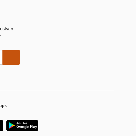
lusiven
-
pps