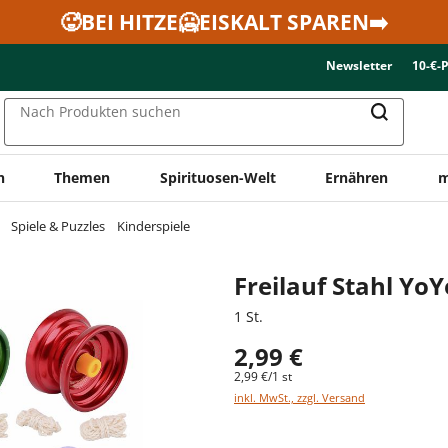
🥵BEI HITZE🥶EISKALT SPAREN➡️
Newsletter
10-€-
Nach Produkten suchen
n
Themen
Spirituosen-Welt
Ernähren
m
Spiele & Puzzles
Kinderspiele
Freilauf Stahl Yo
1 St.
2,99 €
2,99 €/1 st
inkl. MwSt., zzgl. Versand