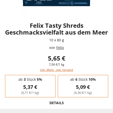
Felix Tasty Shreds
Geschmacksvielfalt aus dem Meer
10 x 80 g
von
Felix
5,65 €
7,06 €/1 kg
inkl. MwSt., zzgl. Versand
Staffelpreise - Mengenrabatt
ab
3
Stück
5%
ab
6
Stück
10%
5,37 €
5,09 €
(6,71 €/1 kg)
(6,36 €/1 kg)
DETAILS