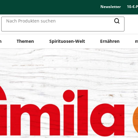
Newsletter
10-€-
Nach Produkten suchen
n
Themen
Spirituosen-Welt
Ernähren
m