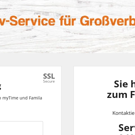
SSL
Sie 
Secure
g
zum F
n myTime und Famila
Kontaktie
Ser