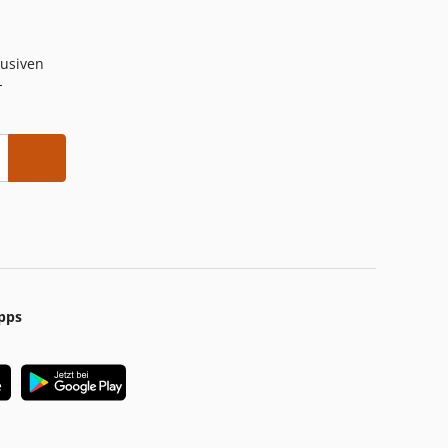
lusiven
-
pps