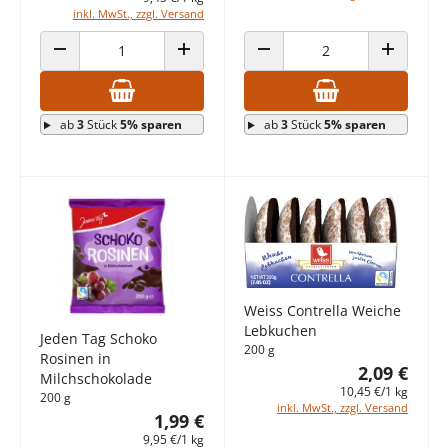
inkl. MwSt., zzgl. Versand
ANZAHL VERRINGERN
ANZAHL ERHÖHEN
ANZAHL VERRINGERN
ANZAHL E
ab
3
Stück
5% sparen
ab
3
Stück
5% sparen
Weiss Contrella Weiche
Lebkuchen
Jeden Tag Schoko
200 g
Rosinen in
2,09 €
Milchschokolade
10,45 €/1 kg
200 g
inkl. MwSt., zzgl. Versand
1,99 €
9,95 €/1 kg