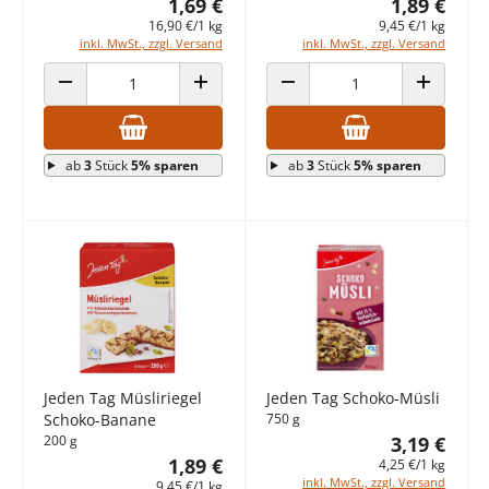
1,69 €
1,89 €
16,90 €/1 kg
9,45 €/1 kg
inkl. MwSt., zzgl. Versand
inkl. MwSt., zzgl. Versand
ANZAHL VERRINGERN
ANZAHL ERHÖHEN
ANZAHL VERRINGERN
ANZAHL E
ab
3
Stück
5% sparen
ab
3
Stück
5% sparen
Jeden Tag Müsliriegel
Jeden Tag Schoko-Müsli
Schoko-Banane
750 g
200 g
3,19 €
1,89 €
4,25 €/1 kg
inkl. MwSt., zzgl. Versand
9,45 €/1 kg