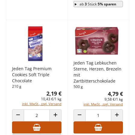
ab
3
Stück
5% sparen
Jeden Tag Lebkuchen
Jeden Tag Premium
Sterne, Herzen, Brezeln
Cookies Soft Triple
mit
Chocolate
Zartbitterschokolade
210 g
500 g
2,19 €
4,79 €
10,43 €/1 kg
9,58 €/1 kg
inkl. MwSt., zzgl. Versand
inkl. MwSt., zzgl. Versand
ANZAHL VERRINGERN
ANZAHL ERHÖHEN
ANZAHL VERRINGERN
ANZAHL E