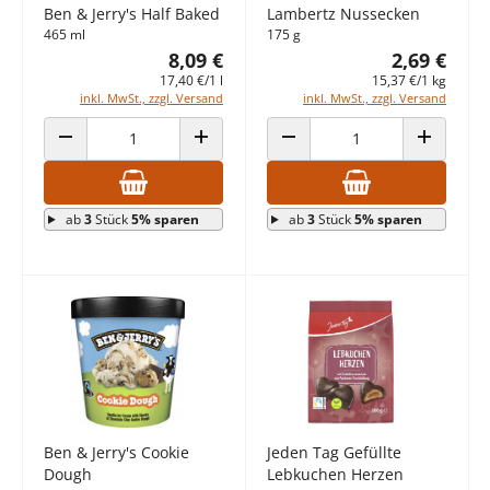
Ben & Jerry's Half Baked
Lambertz Nussecken
465 ml
175 g
8,09 €
2,69 €
17,40 €/1 l
15,37 €/1 kg
inkl. MwSt., zzgl. Versand
inkl. MwSt., zzgl. Versand
ANZAHL VERRINGERN
ANZAHL ERHÖHEN
ANZAHL VERRINGERN
ANZAHL E
ab
3
Stück
5% sparen
ab
3
Stück
5% sparen
Ben & Jerry's Cookie
Jeden Tag Gefüllte
Dough
Lebkuchen Herzen