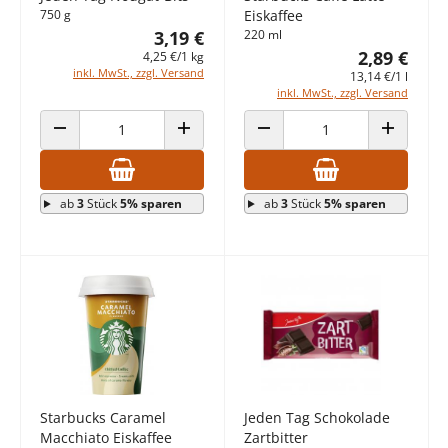
750 g
Eiskaffee
3,19 €
220 ml
2,89 €
4,25 €/1 kg
inkl. MwSt., zzgl. Versand
13,14 €/1 l
inkl. MwSt., zzgl. Versand
ANZAHL VERRINGERN
ANZAHL ERHÖHEN
ANZAHL VERRINGERN
ANZAHL E
ab
3
Stück
5% sparen
ab
3
Stück
5% sparen
Starbucks Caramel
Jeden Tag Schokolade
Macchiato Eiskaffee
Zartbitter