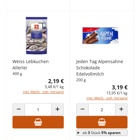
Weiss Lebkuchen
Jeden Tag Alpensahne
Allerlei
Schokolade
400 g
Edelvollmilch
2,19 €
200 g
3,19 €
5,48 €/1 kg
inkl. MwSt., zzgl. Versand
15,95 €/1 kg
inkl. MwSt., zzgl. Versand
ANZAHL VERRINGERN
ANZAHL ERHÖHEN
ANZAHL VERRINGERN
ANZAHL E
ab
3
Stück
5% sparen