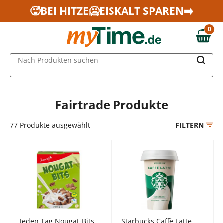
Zum Hauptinhalt springen
🥵BEI HITZE🥶EISKALT SPAREN➡️
Zur Navigation springen
0
Zur Suche springen
0,00 €
MAIN MENU
Nach Produkten suchen
Fairtrade Produkte
77
Produkte ausgewählt
FILTERN
Jeden Tag Nougat-Bits
Starbucks Caffè Latte