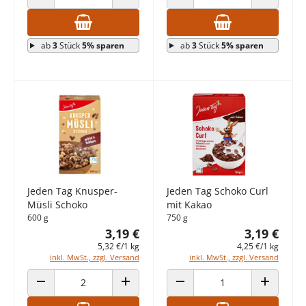
ANZAHL VERRINGERN
ANZAHL ERHÖHEN
ANZAHL VERRINGERN
ANZAHL E
ab
3
Stück
5% sparen
ab
3
Stück
5% sparen
Jeden Tag Knusper-
Jeden Tag Schoko Curl
Müsli Schoko
mit Kakao
600 g
750 g
3,19 €
3,19 €
5,32 €/1 kg
4,25 €/1 kg
inkl. MwSt., zzgl. Versand
inkl. MwSt., zzgl. Versand
ANZAHL VERRINGERN
ANZAHL ERHÖHEN
ANZAHL VERRINGERN
ANZAHL E