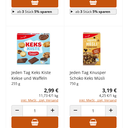
ab
3
Stück
5% sparen
ab
3
Stück
5% sparen
Jeden Tag Keks Kiste
Jeden Tag Knusper
Kekse und Waffeln
Schoko Keks Müsli
255 g
750 g
2,99 €
3,19 €
11,73 €/1 kg
4,25 €/1 kg
inkl. MwSt., zzgl. Versand
inkl. MwSt., zzgl. Versand
ANZAHL VERRINGERN
ANZAHL ERHÖHEN
ANZAHL VERRINGERN
ANZAHL E