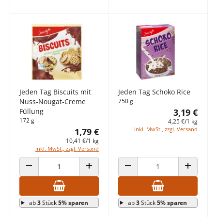
Jeden Tag Biscuits mit
Jeden Tag Schoko Rice
Nuss-Nougat-Creme
750 g
Füllung
3,19 €
172 g
4,25 €/1 kg
inkl. MwSt., zzgl. Versand
1,79 €
10,41 €/1 kg
inkl. MwSt., zzgl. Versand
ANZAHL VERRINGERN
ANZAHL ERHÖHEN
ANZAHL VERRINGERN
ANZAHL E
ab
3
Stück
5% sparen
ab
3
Stück
5% sparen