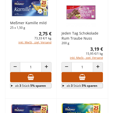
Meßmer Kamille mild
25 x 1,50 g
2,75 €
Jeden Tag Schokolade
Rum Traube Nuss
73,33 €/1 kg
inkl. MwSt., zzgl. Versand
200 g
3,19 €
15,95 €/1 kg
inkl. MwSt., zzgl. Versand
ANZAHL VERRINGERN
ANZAHL ERHÖHEN
ANZAHL VERRINGERN
ANZAHL E
ab
3
Stück
5% sparen
ab
3
Stück
5% sparen