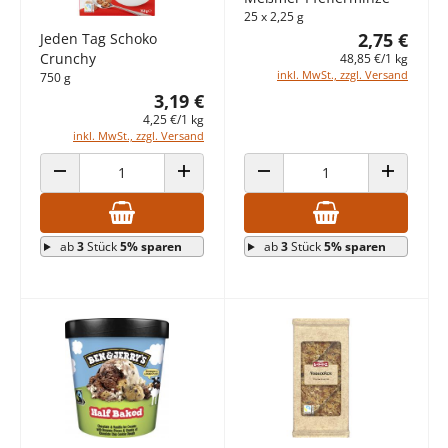
25 x 2,25 g
2,75 €
Jeden Tag Schoko
Crunchy
48,85 €/1 kg
inkl. MwSt., zzgl. Versand
750 g
3,19 €
4,25 €/1 kg
inkl. MwSt., zzgl. Versand
ANZAHL VERRINGERN
ANZAHL ERHÖHEN
ANZAHL VERRINGERN
ANZAHL E
ab
3
Stück
5% sparen
ab
3
Stück
5% sparen