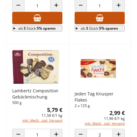
ANZAHL VERRINGERN
ANZAHL ERHÖHEN
ANZAHL VERRINGERN
ANZAHL E
ab
3
Stück
5% sparen
ab
3
Stück
5% sparen
Lambertz Composition
Jeden Tag Knusper
Gebäckmischung
Flakes
500 g
2 x 125 g
5,79 €
2,99 €
11,58 €/1 kg
11,96 €/1 kg
inkl. MwSt., zzgl. Versand
inkl. MwSt., zzgl. Versand