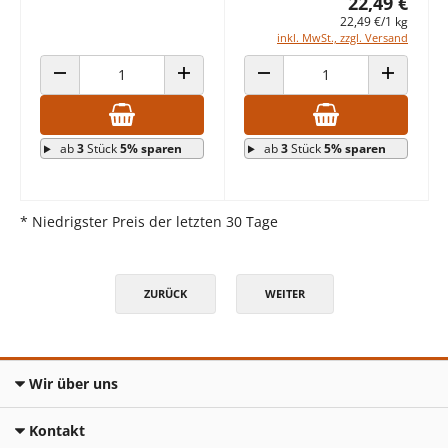
22,49 €
22,49 €/1 kg
inkl. MwSt., zzgl. Versand
ANZAHL VERRINGERN
ANZAHL ERHÖHEN
ANZAHL VERRINGERN
ANZAHL E
ab
3
Stück
5% sparen
ab
3
Stück
5% sparen
* Niedrigster Preis der letzten 30 Tage
ZURÜCK
WEITER
Wir über uns
Kontakt