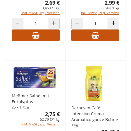
2,69 €
2,99 €
13,45 €/1 kg
8,54 €/1 kg
inkl. MwSt., zzgl. Versand
inkl. MwSt., zzgl. Versand
ANZAHL VERRINGERN
ANZAHL ERHÖHEN
ANZAHL VERRINGERN
ANZAHL E
Meßmer Salbei mit
Eukalyptus
25 x 1,75 g
Darboven Café
2,75 €
Intención Crema
Aromatico ganze Bohne
62,79 €/1 kg
inkl. MwSt., zzgl. Versand
1 kg