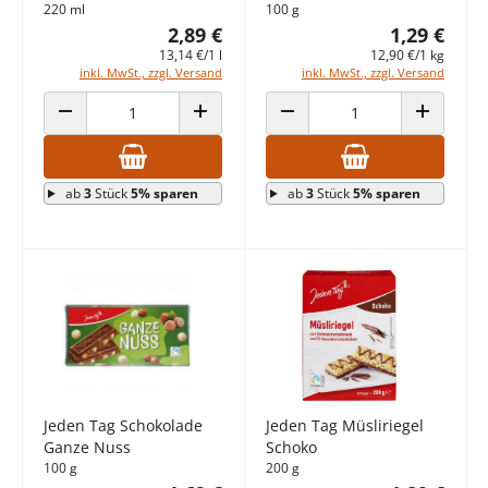
220 ml
100 g
2,89 €
1,29 €
13,14 €/1 l
12,90 €/1 kg
inkl. MwSt., zzgl. Versand
inkl. MwSt., zzgl. Versand
ANZAHL VERRINGERN
ANZAHL ERHÖHEN
ANZAHL VERRINGERN
ANZAHL E
ab
3
Stück
5% sparen
ab
3
Stück
5% sparen
Jeden Tag Schokolade
Jeden Tag Müsliriegel
Ganze Nuss
Schoko
100 g
200 g