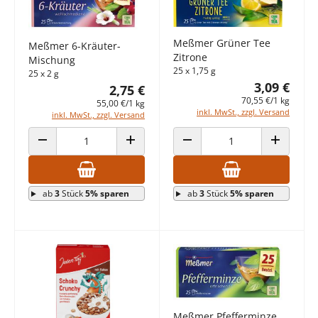
Meßmer Grüner Tee
Meßmer 6-Kräuter-
Zitrone
Mischung
25 x 1,75 g
25 x 2 g
3,09 €
2,75 €
70,55 €/1 kg
55,00 €/1 kg
inkl. MwSt., zzgl. Versand
inkl. MwSt., zzgl. Versand
ANZAHL VERRINGERN
ANZAHL ERHÖHEN
ANZAHL VERRINGERN
ANZAHL E
ab
3
Stück
5% sparen
ab
3
Stück
5% sparen
Meßmer Pfefferminze