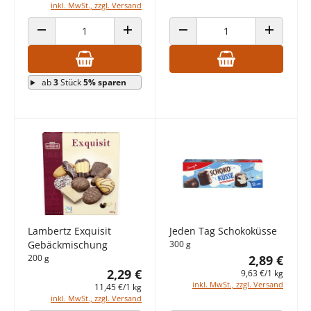
inkl. MwSt., zzgl. Versand
ANZAHL VERRINGERN
ANZAHL ERHÖHEN
ANZAHL VERRINGERN
ANZAHL E
ab
3
Stück
5% sparen
Lambertz Exquisit
Jeden Tag Schokoküsse
Gebäckmischung
300 g
200 g
2,89 €
2,29 €
9,63 €/1 kg
inkl. MwSt., zzgl. Versand
11,45 €/1 kg
inkl. MwSt., zzgl. Versand