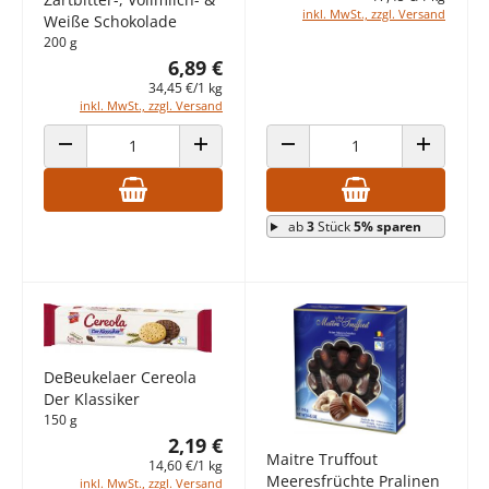
inkl. MwSt., zzgl. Versand
Weiße Schokolade
200 g
6,89 €
34,45 €/1 kg
inkl. MwSt., zzgl. Versand
ANZAHL VERRINGERN
ANZAHL ERHÖHEN
ANZAHL VERRINGERN
ANZAHL E
ab
3
Stück
5% sparen
DeBeukelaer Cereola
Der Klassiker
150 g
2,19 €
Maitre Truffout
14,60 €/1 kg
Meeresfrüchte Pralinen
inkl. MwSt., zzgl. Versand