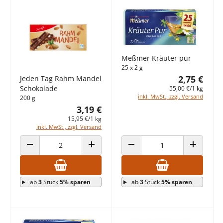
Meßmer Kräuter pur
25 x 2 g
2,75 €
Jeden Tag Rahm Mandel
Schokolade
55,00 €/1 kg
inkl. MwSt., zzgl. Versand
200 g
3,19 €
15,95 €/1 kg
inkl. MwSt., zzgl. Versand
ANZAHL VERRINGERN
ANZAHL ERHÖHEN
ANZAHL VERRINGERN
ANZAHL E
ab
3
Stück
5% sparen
ab
3
Stück
5% sparen