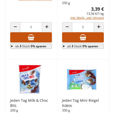
250 g
3,39 €
13,56 €/1 kg
inkl. MwSt., zzgl. Versand
ANZAHL VERRINGERN
ANZAHL ERHÖHEN
ANZAHL VERRINGERN
ANZAHL E
ab
3
Stück
5% sparen
ab
3
Stück
5% sparen
Jeden Tag Milk & Choc
Jeden Tag Mini Riegel
Bits
Kokos
200 g
350 g