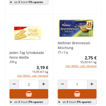
ab
3
Stück
5% sparen
Meßmer Brennessel-
Mischung
25 x 2 g
Jeden Tag Schokolade
2,75 €
Feine Weiße
200 g
55,00 €/1 kg
inkl. MwSt., zzgl. Versand
3,19 €
15,95 €/1 kg
inkl. MwSt., zzgl. Versand
ANZAHL VERRINGERN
ANZAHL ERHÖHEN
ANZAHL VERRINGERN
ANZAHL E
ab
3
Stück
5% sparen
ab
3
Stück
5% sparen