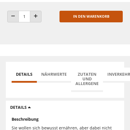
IN DEN WARENKORB
ANZAHL VERRINGERN
ANZAHL ERHÖHEN
DETAILS
NÄHRWERTE
ZUTATEN
INVERKEH
UND
ALLERGENE
DETAILS
Beschreibung
Sie wollen sich bewusst ernähren, aber dabei nicht