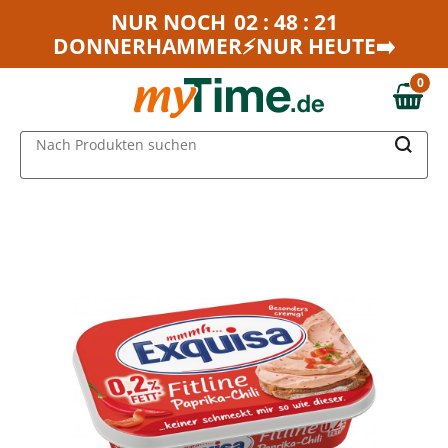
Zum Hauptinhalt springen
NUR NOCH
02 : 48 : 21
DONNERHAMMER⚡NUR HEUTE➡️
Zur Navigation springen
Zur Suche springen
0
0,00 €
MAIN MENU
Nach Produkten suchen