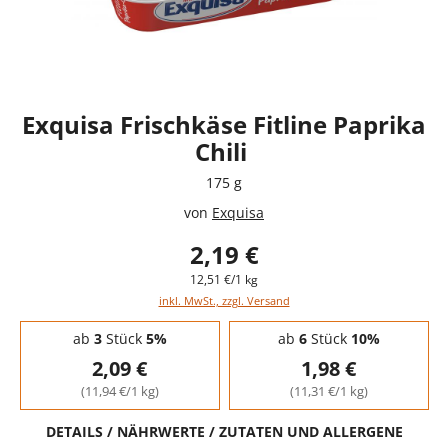
Exquisa Frischkäse Fitline Paprika
Chili
175 g
von
Exquisa
2,19 €
12,51 €/1 kg
inkl. MwSt., zzgl. Versand
Staffelpreise - Mengenrabatt
ab
3
Stück
5%
ab
6
Stück
10%
2,09 €
1,98 €
(11,94 €/1 kg)
(11,31 €/1 kg)
DETAILS / NÄHRWERTE / ZUTATEN UND ALLERGENE