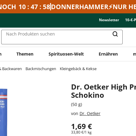
NOCH
10 : 47 : 58
DONNERHAMMER⚡NUR HE
Newsletter
10-€-
Nach Produkten suchen
n
Themen
Spirituosen-Welt
Ernähren
m
 & Backwaren
Backmischungen
Kleingebäck & Kekse
Dr. Oetker High P
Schokino
(50 g)
von
Dr. Oetker
1,69 €
33,80 €/1 kg