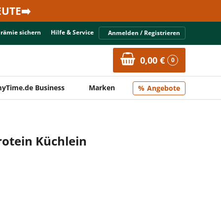
UTE➡️
Prämie sichern
Hilfe & Service
Anmelden / Registrieren
0,00 €
0
yTime.de Business
Marken
Angebote
rotein Küchlein