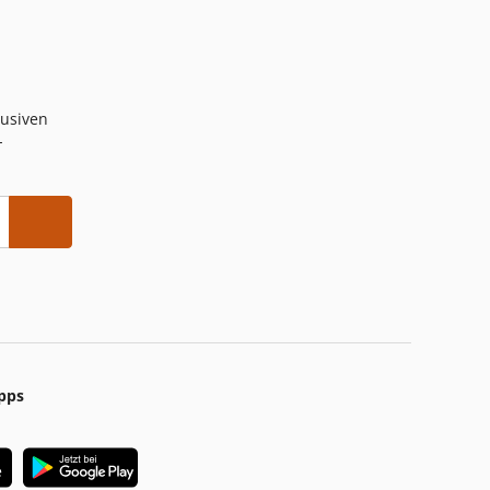
lusiven
-
pps