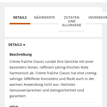
DETAILS
NÄHRWERTE
ZUTATEN
INVERKEH
UND
ALLERGENE
DETAILS
Beschreibung
Crème fraîche Classic rundet Ihre Gerichte mit einer
besonders feinen, raffiniert sahnig-frischen Note
harmonisch ab. Crème fraîche Classic hat eine cremig-
sahnige, löffelfeste Konsistenz und flockt auch in der
warmen Anwendung nicht aus. Höchstes
Genussversprechen und Gelingsicherheit sind
garantiert.
Milch