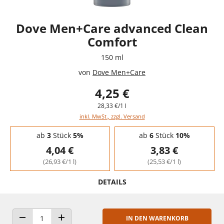
Dove Men+Care advanced Clean
Comfort
150 ml
von
Dove Men+Care
4,25 €
28,33 €/1 l
inkl. MwSt., zzgl. Versand
Staffelpreise - Mengenrabatt
ab
3
Stück
5%
ab
6
Stück
10%
4,04 €
3,83 €
(26,93 €/1 l)
(25,53 €/1 l)
DETAILS
IN DEN WARENKORB