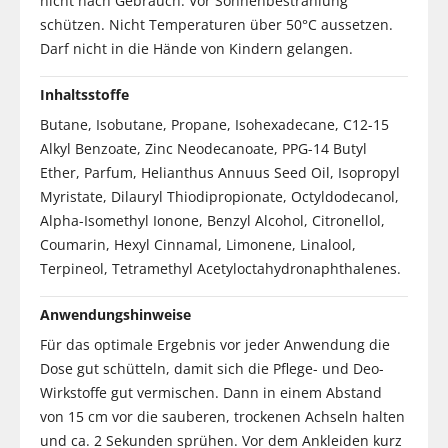
nicht nach Gebrauch. Vor Sonnenbestrahlung
schützen. Nicht Temperaturen über 50°C aussetzen.
Darf nicht in die Hände von Kindern gelangen.
Inhaltsstoffe
Butane, Isobutane, Propane, Isohexadecane, C12-15
Alkyl Benzoate, Zinc Neodecanoate, PPG-14 Butyl
Ether, Parfum, Helianthus Annuus Seed Oil, Isopropyl
Myristate, Dilauryl Thiodipropionate, Octyldodecanol,
Alpha-Isomethyl Ionone, Benzyl Alcohol, Citronellol,
Coumarin, Hexyl Cinnamal, Limonene, Linalool,
Terpineol, Tetramethyl Acetyloctahydronaphthalenes.
Anwendungshinweise
Für das optimale Ergebnis vor jeder Anwendung die
Dose gut schütteln, damit sich die Pflege- und Deo-
Wirkstoffe gut vermischen. Dann in einem Abstand
von 15 cm vor die sauberen, trockenen Achseln halten
und ca. 2 Sekunden sprühen. Vor dem Ankleiden kurz