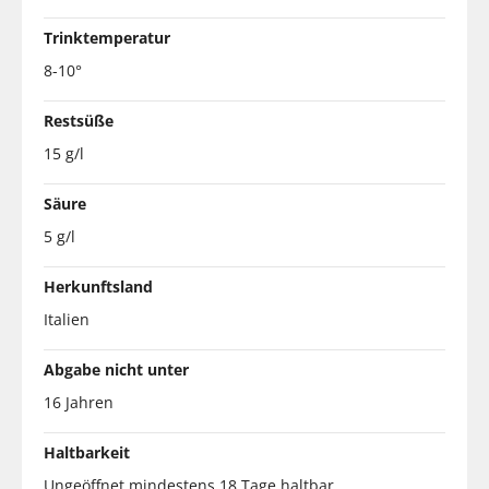
Trinktemperatur
8-10°
Restsüße
15 g/l
Säure
5 g/l
Herkunftsland
Italien
Abgabe nicht unter
16 Jahren
Haltbarkeit
Ungeöffnet mindestens 18 Tage haltbar