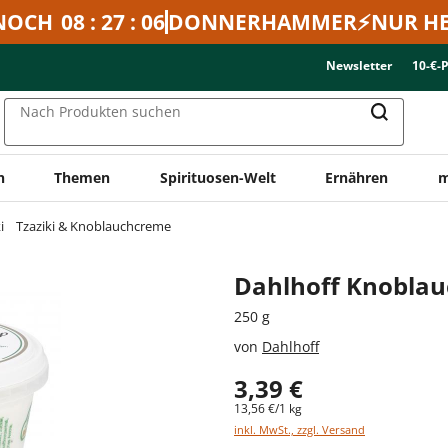
NOCH
08 : 27 : 06
DONNERHAMMER⚡NUR HE
Newsletter
10-€-
Nach Produkten suchen
n
Themen
Spirituosen-Welt
Ernähren
m
i
Tzaziki & Knoblauchcreme
Dahlhoff Knobla
250 g
von
Dahlhoff
3,39 €
13,56 €/1 kg
inkl. MwSt., zzgl. Versand