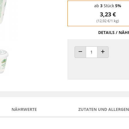
Staffelpreise - Mengenrabatt
ab
3
Stück
5%
3,23 €
(12,92 €/1 kg)
DETAILS / NÄ
ANZAHL VERRINGERN
ANZAHL ERHÖH
NÄHRWERTE
ZUTATEN UND ALLERGEN