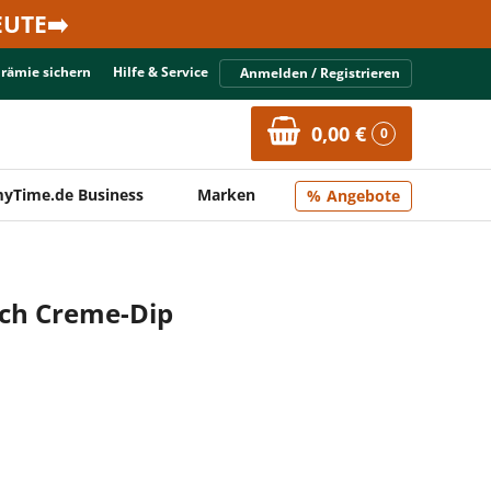
UTE➡️
Prämie sichern
Hilfe & Service
Anmelden / Registrieren
0,00 €
0
yTime.de Business
Marken
Angebote
uch Creme-Dip