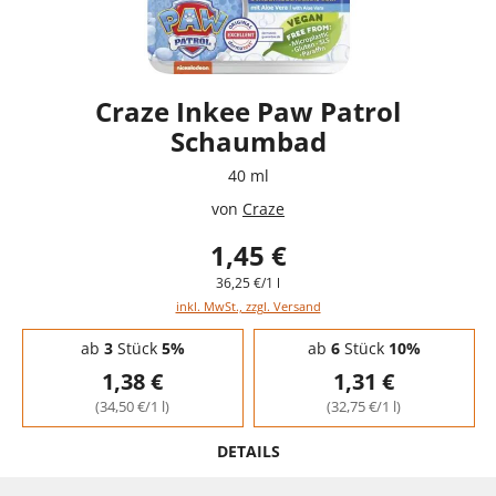
Craze Inkee Paw Patrol
Schaumbad
40 ml
von
Craze
1,45 €
36,25 €/1 l
inkl. MwSt., zzgl. Versand
Staffelpreise - Mengenrabatt
ab
3
Stück
5%
ab
6
Stück
10%
1,38 €
1,31 €
(34,50 €/1 l)
(32,75 €/1 l)
DETAILS