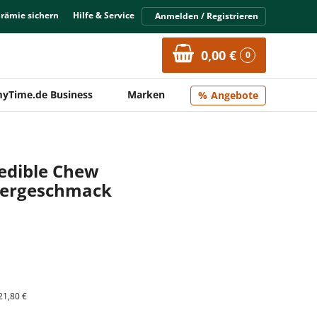
Prämie sichern
Hilfe & Service
Anmelden / Registrieren
0,00 €
0
yTime.de Business
Marken
Angebote
edible Chew
eergeschmack
21,80 €