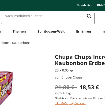
Newsletter
10-€-
Nach Produkten suchen
n
Themen
Spirituosen-Welt
Ernähren
m
onbons
Kaubonbons
Chupa Chups Incr
Kaubonbon Erdb
20 x 0,05 kg
von
Chupa Chups
21,80 €
18,53 €
20,59 €/1 kg
Niedrigster Preis der letzten 30 Tage: 
inkl. MwSt., zzgl. Versand