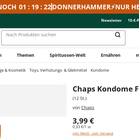
NOCH
01 : 19 : 22
DONNERHAMMER⚡NUR HE
Newsletter
10-€-
Nach Produkten suchen
n
Themen
Spirituosen-Welt
Ernähren
m
ge & Kosmetik
Toys, Verhütungs- & Gleitmittel
Kondome
Chaps Kondome Fr
(12 St.)
von
Chaps
3,99 €
0,33 €/1 st
inkl. MwSt., zzgl. Versand