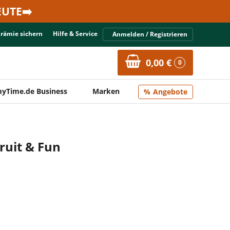
UTE➡️
Prämie sichern
Hilfe & Service
Anmelden / Registrieren
0,00 €
0
yTime.de Business
Marken
Angebote
uit & Fun