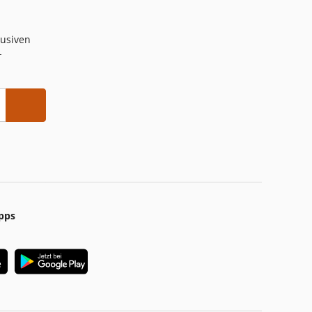
lusiven
-
pps