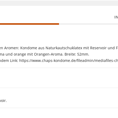
I
n Aromen: Kondome aus Naturkautschuklatex mit Reservoir und Feu
roma und orange mit Orangen-Aroma. Breite: 52mm.
endem Link: https://www.chaps-kondome.de/fileadmin/mediafiles-c
oir.